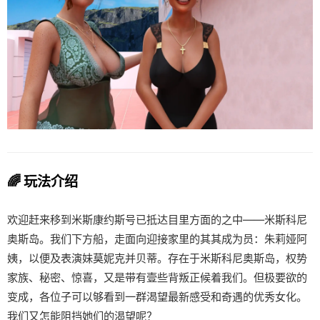
🌈 玩法介绍
欢迎赶来移到米斯康约斯号已抵达目里方面的之中——米斯科尼
奥斯岛。我们下方船，走面向迎接家里的其其成为员：朱莉娅阿
姨，以便及表演妹莫妮克并贝蒂。存在于米斯科尼奥斯岛，权势
家族、秘密、惊喜，又是带有壹些背叛正候着我们。但极要欲的
变成，各位子可以够看到一群渴望最新感受和奇遇的优秀女化。
我们又怎能阻挡她们的渴望呢？