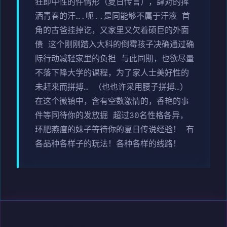
狂即中性的件情形（夏日传言），肆对的挥
洒青春的汗….呃..是同能够不属于汗液 首
角的古爸挂掉讫，又家里又欠着硕巨的外面
债 这个刚刚踏入大科的倒霉孩子决确通过确
际行动减轻家里的负担 与此同期，也欲尽量
不落下降大学的课程，为了家人士美好性的
未赶来而拼搏… （也也许采用腰子拼搏…）
在这个微镇中，含有空数激情的，香艳的事
件等同待你的发放掘 超过30名性格各异，
环肥燕瘦的妹子等待你的夏日传说经验！ 有
各品种各样子的玩法！各种各样的线路！