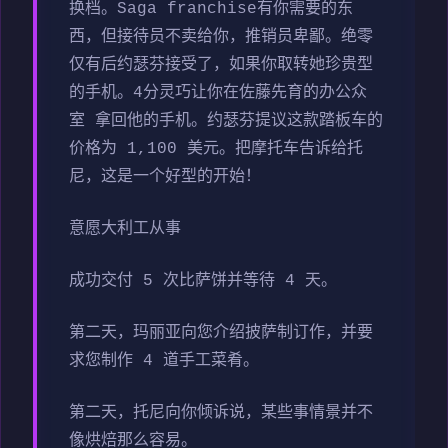
换档。Saga franchise有你需要的东
西，但接待员不卖给你，推销员卑鄙。绝零
仅有后约瑟芬接受了，如果你取转她珍贵型
的手机。4分灵巧让你在佐藤先育的办公众
室 拿回他的手机。约瑟芬提议这款踏板车的
价格为 1,100 美元。把摩托车告诉给托
尼，这是一个好型的开始！
意愿大利工从事
成功交付 5 次比萨饼并等待 4 天。
第二天，玛丽亚向您介绍披萨制订作，并要
求您制作 4 道手工菜肴。
第二天，托尼向你倾诉说，某些事情景并不
像烘焙那么容易。