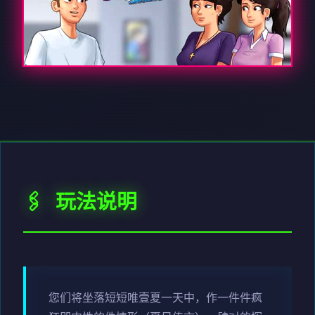
🖇️ 玩法说明
您们将坐落短短唯壹夏一天中，作一件件疯