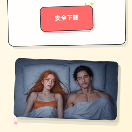
→
✦ ★
安全下载
✧
♡
★
♥