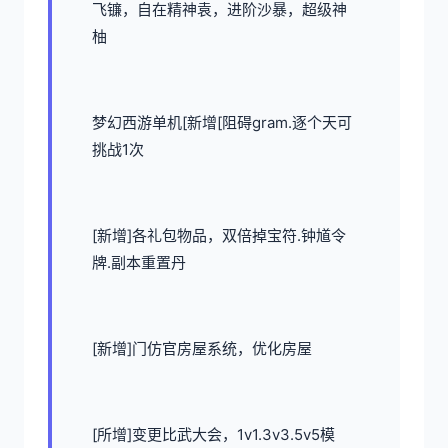
飞镰，自在精神袁，进阶沙暴，超级神
柚
梦幻西游单机
[新增[阻碍gram.逐个天可
挑战1次
[新增]各礼包物品，双倍掉宝符.钟馗令
牌.副本重置丹
[新增]门仿官房屋系统，优化房屋
[所增]变更比武大会，1v1.3v3.5v5模