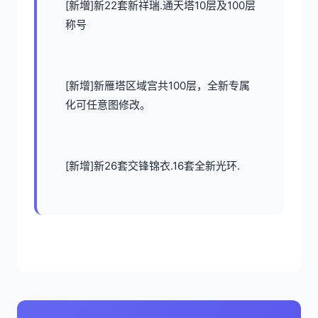
[新増]新22套新祥瑞.通天塔10层及100层
称号
[新增]新雁塔区域宫共100层，全新专属
化可任意图修改。
[新增]新26套交锋锦衣.16套全新光环.