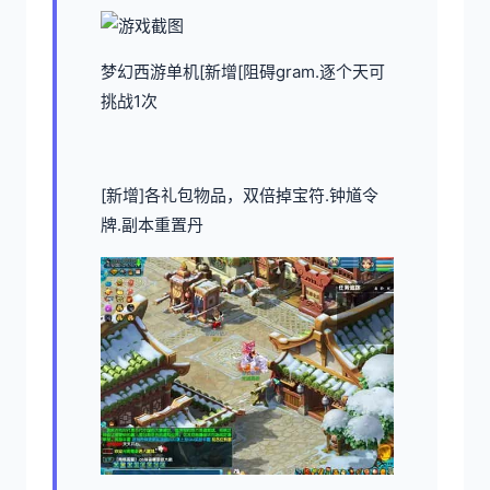
梦幻西游单机
[新增[阻碍gram.逐个天可
挑战1次
[新增]各礼包物品，双倍掉宝符.钟馗令
牌.副本重置丹