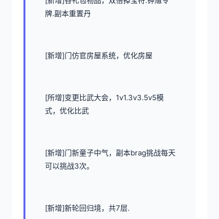
[新增]各礼包物品，双倍掉宝符.钟馗令
牌.副本重置丹
[新增]门仿官房屋系统，优化房屋
[所增]变更比武大会，1v1.3v3.5v5模
式，优化比武
[新增]门新童子中气，副本brag挑战每天
可以挑战3次。
[新增]新轮回归境，共7层.