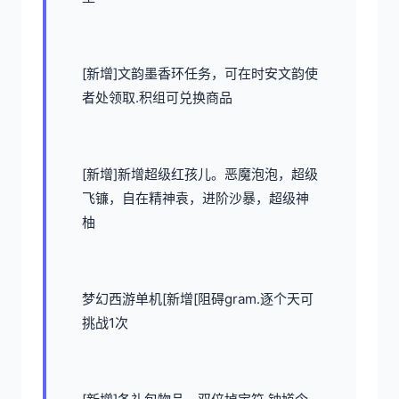
[新增]文韵墨香环任务，可在时安文韵使
者处领取.积组可兑换商品
[新增]新增超级红孩儿。恶魔泡泡，超级
飞镰，自在精神袁，进阶沙暴，超级神
柚
梦幻西游单机
[新增[阻碍gram.逐个天可
挑战1次