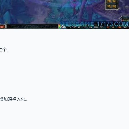
个.
量增加赐福入化。