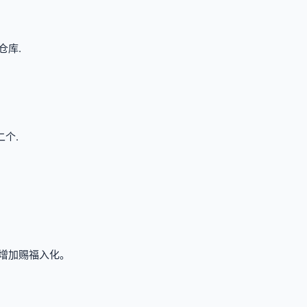
仓库.
个.
量增加赐福入化。