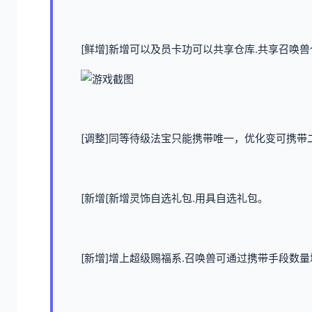
[鲜增]新增可以及员卡功可以共享仓库.共享召唤兽
[调整]同等待级法宝只能携带唯一，优化变可携带二
[新增[新增灵饰自选礼包.用具自选礼包。
[新增]增上超级赐福系.召唤兽可通过携带手段数