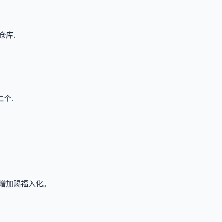
仓库.
个.
量增加赐福入化。