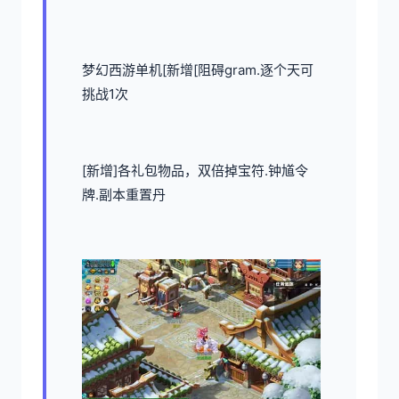
梦幻西游单机
[新增[阻碍gram.逐个天可
挑战1次
[新增]各礼包物品，双倍掉宝符.钟馗令
牌.副本重置丹