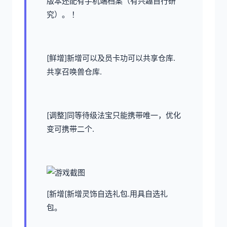
版本还配有手机端档案（有兴趣自行研
究）。 ！
[鲜增]新增可以及员卡功可以共享仓库.
共享召唤兽仓库.
[调整]同等待级法宝只能携带唯一，优化
变可携带二个.
[新增[新增灵饰自选礼包.用具自选礼
包。