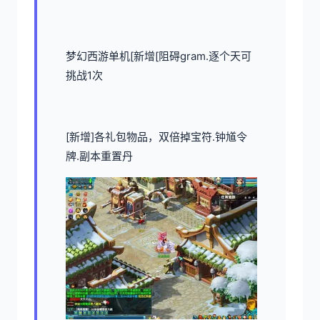
梦幻西游单机
[新增[阻碍gram.逐个天可
挑战1次
[新增]各礼包物品，双倍掉宝符.钟馗令
牌.副本重置丹