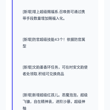
[新增]增上超级赐福系.召唤兽可通过携
带手段数量增加赐福入化。
[新增]防官超级技能43个！依据防官属
型
[新增]文韵墨香环任务，可在时安文韵使
者处领取.积组可兑换商品
[新增]新增超级红孩儿。恶魔泡泡，超级
飞镰，自在精神袁，进阶沙暴，超级神
柚