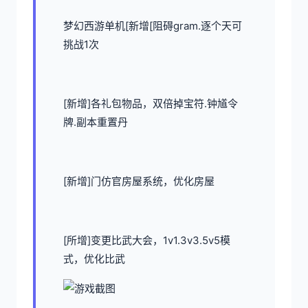
梦幻西游单机
[新增[阻碍gram.逐个天可
挑战1次
[新增]各礼包物品，双倍掉宝符.钟馗令
牌.副本重置丹
[新增]门仿官房屋系统，优化房屋
[所增]变更比武大会，1v1.3v3.5v5模
式，优化比武