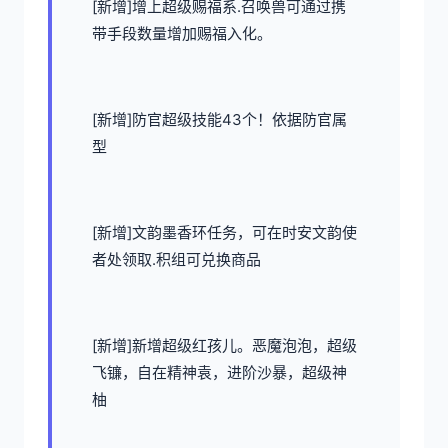
[新增]增上超级赐福系.召唤兽可通过携
带手段数量增加赐福入化。
[新增]防官超级技能43个！依据防官属
型
[新增]文韵墨香环任务，可在时安文韵使
者处领取.积组可兑换商品
[新增]新增超级红孩儿。恶魔泡泡，超级
飞镰，自在精神袁，进阶沙暴，超级神
柚