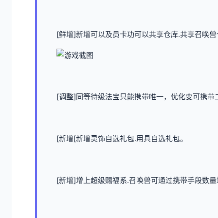
[鲜增]新增可以及员卡功可以共享仓库.共享召唤兽
[调整]同等待级法宝只能携带唯一，优化变可携带二
[新增[新增灵饰自选礼包.用具自选礼包。
[新增]增上超级赐福系.召唤兽可通过携带手段数