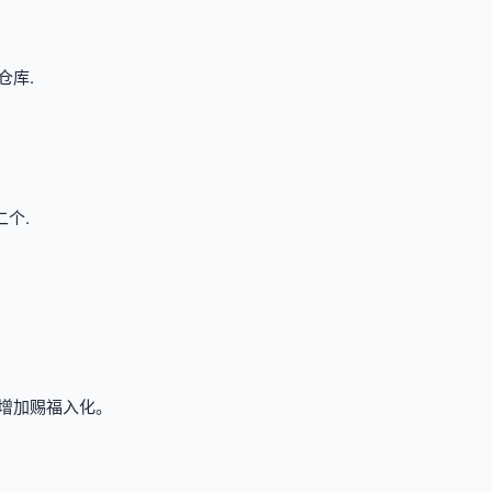
仓库.
个.
量增加赐福入化。