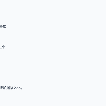
仓库.
个.
量增加赐福入化。