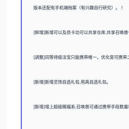
版本还配有手机端档案（有兴趣自行研究）。 ！
[鲜增]新增可以及员卡功可以共享仓库.共享召唤兽
[调整]同等待级法宝只能携带唯一，优化变可携带二
[新增[新增灵饰自选礼包.用具自选礼包。
[新增]增上超级赐福系.召唤兽可通过携带手段数