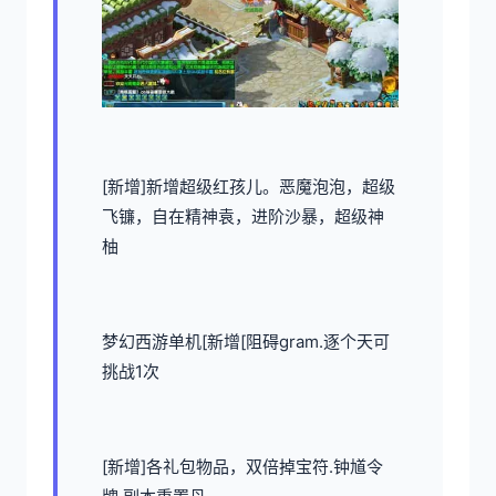
[新增]新增超级红孩儿。恶魔泡泡，超级
飞镰，自在精神袁，进阶沙暴，超级神
柚
梦幻西游单机
[新增[阻碍gram.逐个天可
挑战1次
[新增]各礼包物品，双倍掉宝符.钟馗令