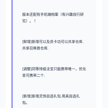
版本还配有手机端档案（有兴趣自行研
究）。 ！
[鲜增]新增可以及员卡功可以共享仓库.
共享召唤兽仓库.
[调整]同等待级法宝只能携带唯一，优化
变可携带二个.
[新增[新增灵饰自选礼包.用具自选礼
包。