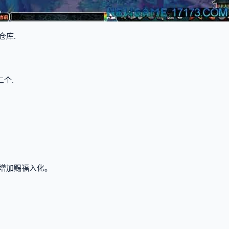
仓库.
个.
量增加赐福入化。